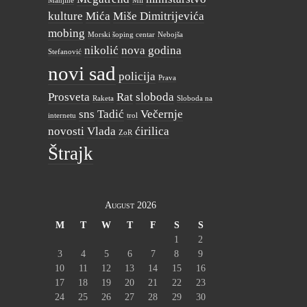
Manjine
Mil
kulture
Mića
Miše Dimitrijevića
mobing
Morski šoping centar
Nebojša
nikolić
nova godina
Stefanović
novi sad
policija
Prava
Prosveta
Rat
sloboda
Raketa
Sloboda na
sns
Tadić
Večernje
internetu
trol
novosti
Vlada
ćirilica
ZoR
Štrajk
August 2026
M
T
W
T
F
S
S
1
2
3
4
5
6
7
8
9
10
11
12
13
14
15
16
17
18
19
20
21
22
23
24
25
26
27
28
29
30