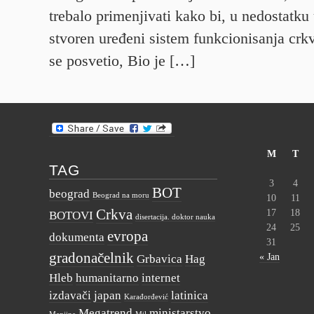
trebalo primenjivati kako bi, u nedostatku
stvoren uređeni sistem funkcionisanja crkv
se posvetio, Bio je […]
M
T
TAG
3
4
BOT
beograd
Beograd na moru
10
11
Crkva
17
18
BOTOVI
disertacija. doktor nauka
24
25
evropa
dokumenta
31
gradonačelnik
« Jan
Grbavica
Hag
Hleb
humanitarno
internet
izdavači
japan
latinica
Karađorđević
Megatrend
ministarstvo