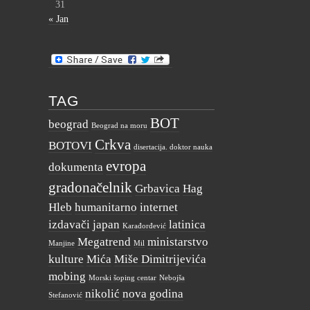
31
« Jan
TAG
BOT
beograd
Beograd na moru
Crkva
BOTOVI
disertacija. doktor nauka
evropa
dokumenta
gradonačelnik
Grbavica
Hag
Hleb
humanitarno
internet
izdavači
japan
latinica
Karađorđević
Megatrend
ministarstvo
Manjine
Mil
kulture
Mića
Miše Dimitrijevića
mobing
Morski šoping centar
Nebojša
nikolić
nova godina
Stefanović