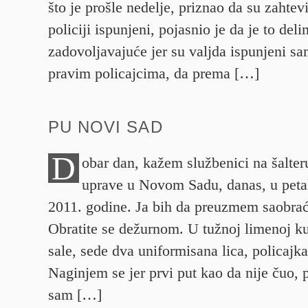
što je prošle nedelje, priznao da su zahtevi
policiji ispunjeni, pojasnio je da je to del
zadovoljavajuće jer su valjda ispunjeni s
pravim policajcima, da prema […]
PU NOVI SAD
D
obar dan, kažem službenici na šalter
uprave u Novom Sadu, danas, u peta
2011. godine. Ja bih da preuzmem saobra
Obratite se dežurnom. U tužnoj limenoj kuć
sale, sede dva uniformisana lica, policajka
Naginjem se jer prvi put kao da nije čuo,
sam […]