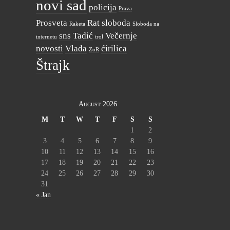
novi sad
policija
Prava
Prosveta
Rat
sloboda
Raketa
Sloboda na
sns
Tadić
Večernje
internetu
trol
novosti
Vlada
ćirilica
ZoR
Štrajk
August 2026
M
T
W
T
F
S
S
1
2
3
4
5
6
7
8
9
10
11
12
13
14
15
16
17
18
19
20
21
22
23
24
25
26
27
28
29
30
31
« Jan