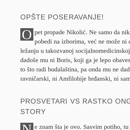
OPŠTE POSERAVANJE!
O
pet propade Nikolić. Ne samo da ni
pobedi na izborima, već ne može ni 
ležanju u takozvanoj socijalnomedicinskoj
dadoše mu ni Boris, koji ga je lepo obaves
to što radi budalaština, pa onda mu ne dad
ravničarski, ni Amfilohije brđanski, ni sa
PROSVETARI VS RASTKO ON
STORY
N
e znam šta je ovo. Sasvim potiho, tu