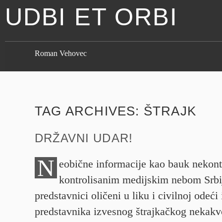
UDBI ET ORBI
Roman Vehovec
TAG ARCHIVES:
ŠTRAJK
DRŽAVNI UDAR!
N
eobične informacije kao bauk nekont
kontrolisanim medijskim nebom Srbij
predstavnici oličeni u liku i civilnoj odeći
predstavnika izvesnog štrajkačkog nekak