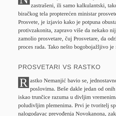
zastrašeni, ili samo kalkulantski, ta
biračkog tela propterećen ministar prosvete
Prosvete, je izjavio kako je potpuna obust
protivzakonita, zapravo više da nekako nij
zamolio prosvetare, čuj Prosvetare, da od
proces rada. Tako nešto bogobojažljivo je
PROSVETARI VS RASTKO
R
astko Nemanjić bavio se, jednostav
poslovima. Beše dakle jedan od onih 
iskao trunčice razuma u divljim vremeni
poludivljim plemenima. Prvi je tvoritelj sp
nalogodavac prevođenja Novokanona, zako