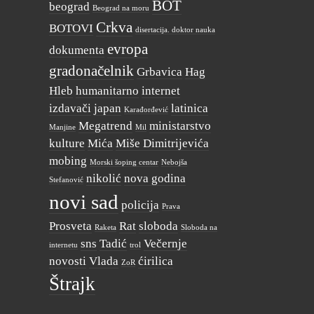
BOT
beograd
Beograd na moru
Crkva
BOTOVI
disertacija. doktor nauka
evropa
dokumenta
gradonačelnik
Grbavica
Hag
Hleb
humanitarno
internet
izdavači
japan
latinica
Karađorđević
Megatrend
ministarstvo
Manjine
Mil
kulture
Mića
Miše Dimitrijevića
mobing
Morski šoping centar
Nebojša
nikolić
nova godina
Stefanović
novi sad
policija
Prava
Prosveta
Rat
sloboda
Raketa
Sloboda na
sns
Tadić
Večernje
internetu
trol
novosti
Vlada
ćirilica
ZoR
Štrajk