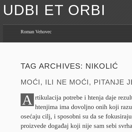
UDBI ET ORBI
Roman Vehovec
TAG ARCHIVES:
NIKOLIĆ
MOĆI, ILI NE MOĆI, PITANJE J
A
rtikulacija potrebe i htenja daje rezu
htenjima ima dovoljno onih koji raz
osećaju cilj, i sposobni su da se fokusiraj
proizvede događaj koji nije sam sebi svrh