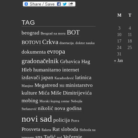
M
T
TAG
3
4
BOT
beograd
Beograd na moru
10
11
Crkva
17
18
BOTOVI
disertacija. doktor nauka
24
25
evropa
dokumenta
31
gradonačelnik
« Jan
Grbavica
Hag
Hleb
humanitarno
internet
izdavači
japan
latinica
Karađorđević
Megatrend
ministarstvo
Manjine
Mil
kulture
Mića
Miše Dimitrijevića
mobing
Morski šoping centar
Nebojša
nikolić
nova godina
Stefanović
novi sad
policija
Prava
Prosveta
Rat
sloboda
Raketa
Sloboda na
sns
Tadić
Večernje
internetu
trol