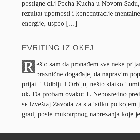
postigne cilj Pecha Kucha u Novom Sadu, 
rezultat upornosti i koncentracije mentaln
energije, uspeo […]
EVRITING IZ OKEJ
R
ešio sam da pronađem sve neke prijat
praznične događaje, da napravim popi
prijati i Udbiju i Orbiju, nešto slatko i um
ok. Da probam ovako: 1. Neposredno pred
se izveštaj Zavoda za statistiku po kojem 
grad, posle mukotrpnog naprezanja koje je