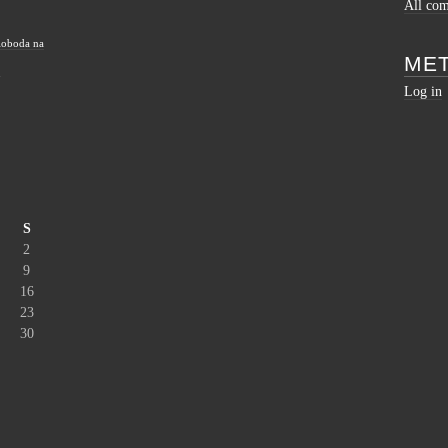
All co
loboda na
ME
e
Log in
S
2
9
16
23
30