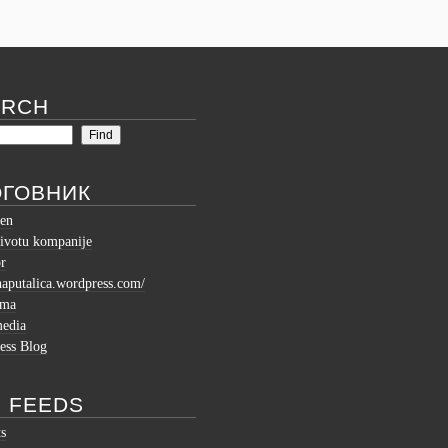
ARCH
ОГОВНИК
en
ivotu kompanije
r
shaputalica.wordpress.com/
ema
media
ess Blog
 FEEDS
ts