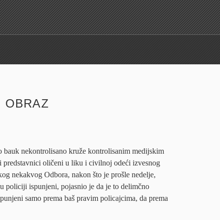
I
:
OBRAZ
o bauk nekontrolisano kruže kontrolisanim medijskim
 predstavnici oličeni u liku i civilnoj odeći izvesnog
kog nekakvog Odbora, nakon što je prošle nedelje,
u policiji ispunjeni, pojasnio je da je to delimčno
ispunjeni samo prema baš pravim policajcima, da prema