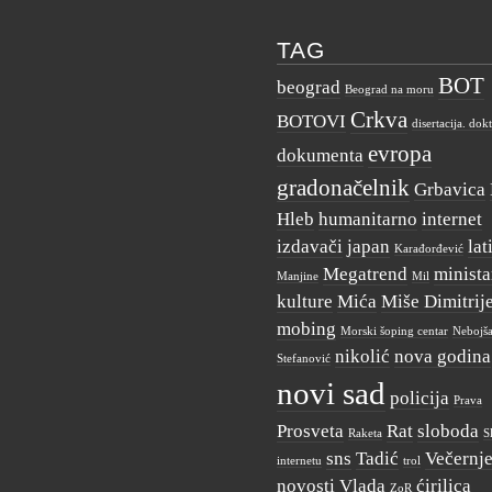
TAG
BOT
beograd
Beograd na moru
Crkva
BOTOVI
disertacija. dok
evropa
dokumenta
gradonačelnik
Grbavica
Hleb
humanitarno
internet
izdavači
japan
lat
Karađorđević
Megatrend
minista
Manjine
Mil
kulture
Mića
Miše Dimitrij
mobing
Morski šoping centar
Nebojš
nikolić
nova godina
Stefanović
novi sad
policija
Prava
Prosveta
Rat
sloboda
Raketa
S
sns
Tadić
Večernj
internetu
trol
novosti
Vlada
ćirilica
ZoR