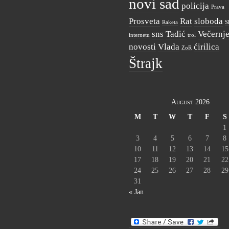
novi sad
policija
Prava
Prosveta
Rat
sloboda
Raketa
S
sns
Tadić
Večernj
internetu
trol
novosti
Vlada
ćirilica
ZoR
Štrajk
August 2026
M
T
W
T
F
S
1
3
4
5
6
7
8
10
11
12
13
14
15
17
18
19
20
21
22
24
25
26
27
28
29
31
« Jan