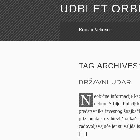
UDBI ET ORB
Roman Vehovec
TAG ARCHIVES
DRŽAVNI UDAR!
N
eobične informacije ka
nebom Srbije. Policijski
predstavnika izvesnog štrajkač
priznao da su zahtevi štrajkača 
zadovoljavajuće jer su valjda 
[…]