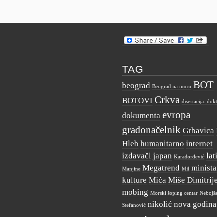
TAG
BOT
beograd
Beograd na moru
Crkva
BOTOVI
disertacija. dok
evropa
dokumenta
gradonačelnik
Grbavica
Hleb
humanitarno
internet
izdavači
japan
lat
Karađorđević
Megatrend
minista
Manjine
Mil
kulture
Mića
Miše Dimitrij
mobing
Morski šoping centar
Nebojš
nikolić
nova godina
Stefanović