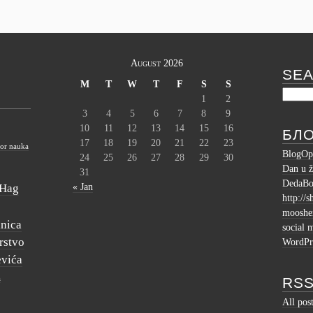
August 2026
SE
M
T
W
T
F
S
S
1
2
3
4
5
6
7
8
9
10
11
12
13
14
15
16
БЛ
17
18
19
20
21
22
23
tor nauka
BlogOp
24
25
26
27
28
29
30
Dan u ž
31
DedaBo
« Jan
Hag
http://
moosh
inica
social 
rstvo
WordPr
evića
RSS
a
All pos