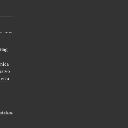
tor nauka
Hag
inica
rstvo
evića
a
loboda na
e