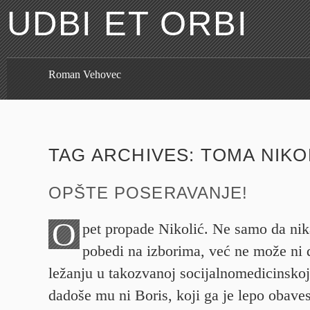
UDBI ET ORBI
Roman Vehovec
TAG ARCHIVES:
TOMA NIKO
OPŠTE POSERAVANJE!
O
pet propade Nikolić. Ne samo da ni
pobedi na izborima, već ne može ni 
ležanju u takozvanoj socijalnomedicinskoj
dadoše mu ni Boris, koji ga je lepo obaves