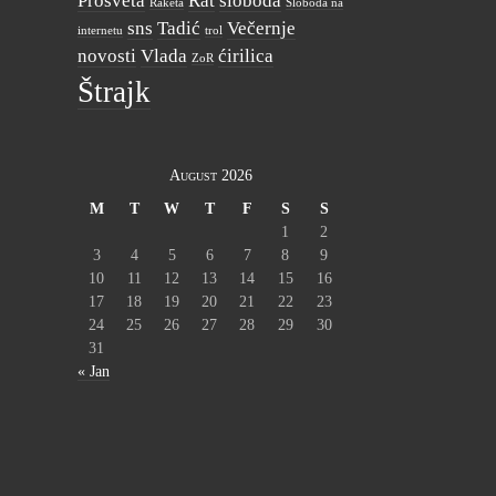
Prosveta
Rat
sloboda
Raketa
Sloboda na
sns
Tadić
Večernje
internetu
trol
novosti
Vlada
ćirilica
ZoR
Štrajk
August 2026
M
T
W
T
F
S
S
1
2
3
4
5
6
7
8
9
10
11
12
13
14
15
16
17
18
19
20
21
22
23
24
25
26
27
28
29
30
31
« Jan