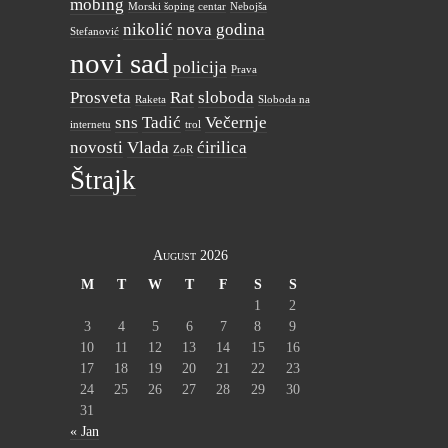
mobing
Morski šoping centar
Nebojša
nikolić
nova godina
Stefanović
novi sad
policija
Prava
Prosveta
Rat
sloboda
Raketa
Sloboda na
sns
Tadić
Večernje
internetu
trol
novosti
Vlada
ćirilica
ZoR
Štrajk
August 2026
M
T
W
T
F
S
S
1
2
3
4
5
6
7
8
9
10
11
12
13
14
15
16
17
18
19
20
21
22
23
24
25
26
27
28
29
30
31
« Jan