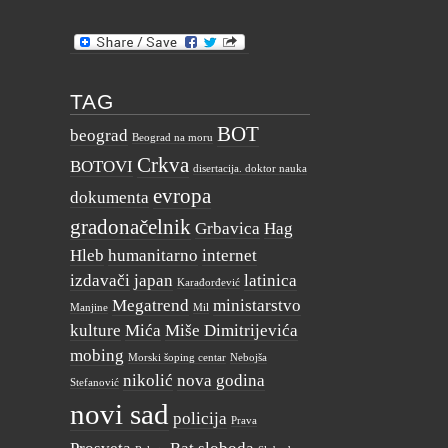
TAG
BOT
beograd
Beograd na moru
Crkva
BOTOVI
disertacija. doktor nauka
evropa
dokumenta
gradonačelnik
Grbavica
Hag
Hleb
humanitarno
internet
izdavači
japan
latinica
Karađorđević
Megatrend
ministarstvo
Manjine
Mil
kulture
Mića
Miše Dimitrijevića
mobing
Morski šoping centar
Nebojša
nikolić
nova godina
Stefanović
novi sad
policija
Prava