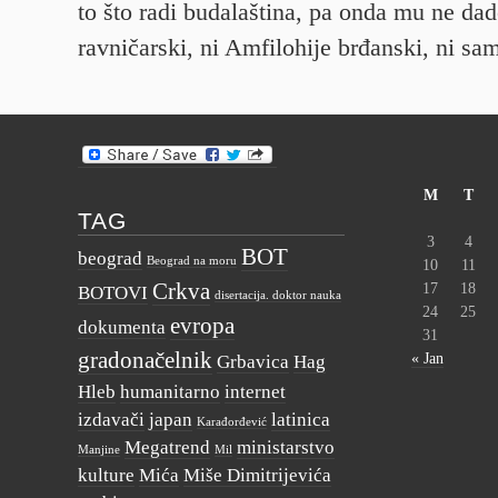
to što radi budalaština, pa onda mu ne dad
ravničarski, ni Amfilohije brđanski, ni sa
M
T
TAG
3
4
BOT
beograd
Beograd na moru
10
11
Crkva
17
18
BOTOVI
disertacija. doktor nauka
24
25
evropa
dokumenta
31
gradonačelnik
« Jan
Grbavica
Hag
Hleb
humanitarno
internet
izdavači
japan
latinica
Karađorđević
Megatrend
ministarstvo
Manjine
Mil
kulture
Mića
Miše Dimitrijevića