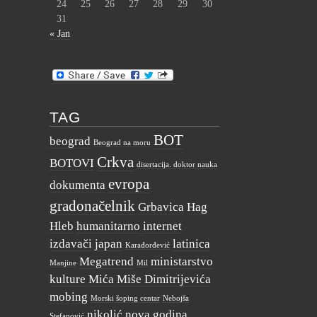
24
25
26
27
28
29
30
31
« Jan
TAG
BOT
beograd
Beograd na moru
Crkva
BOTOVI
disertacija. doktor nauka
evropa
dokumenta
gradonačelnik
Grbavica
Hag
Hleb
humanitarno
internet
izdavači
japan
latinica
Karađorđević
Megatrend
ministarstvo
Manjine
Mil
kulture
Mića
Miše Dimitrijevića
mobing
Morski šoping centar
Nebojša
nikolić
nova godina
Stefanović