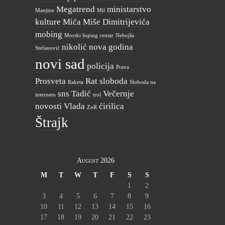
Megatrend
ministarstvo
Manjine
Mil
kulture
Mića
Miše Dimitrijevića
mobing
Morski šoping centar
Nebojša
nikolić
nova godina
Stefanović
novi sad
policija
Prava
Prosveta
Rat
sloboda
Raketa
Sloboda na
sns
Tadić
Večernje
internetu
trol
novosti
Vlada
ćirilica
ZoR
Štrajk
August 2026
M
T
W
T
F
S
S
1
2
3
4
5
6
7
8
9
10
11
12
13
14
15
16
17
18
19
20
21
22
23