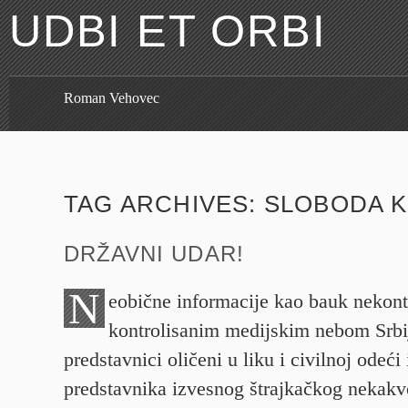
UDBI ET ORBI
Roman Vehovec
TAG ARCHIVES:
SLOBODA 
DRŽAVNI UDAR!
N
eobične informacije kao bauk nekont
kontrolisanim medijskim nebom Srbij
predstavnici oličeni u liku i civilnoj odeći
predstavnika izvesnog štrajkačkog nekak