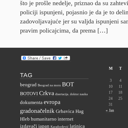
što je prošle nedelje, priznao da su zahtevi
policiji ispunjeni, pojasnio je da je to del
zadovoljavajuće jer su valjda ispunjeni s
pravim policajcima, da prema […]
M
T
TAG
3
4
BOT
beograd
Beograd na moru
10
11
Crkva
17
18
BOTOVI
disertacija. doktor nauka
24
25
evropa
dokumenta
31
gradonačelnik
« Jan
Grbavica
Hag
Hleb
humanitarno
internet
izdavači
japan
latinica
Karađorđević