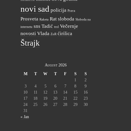
novi sad
policija
Prava
Prosveta
Rat
sloboda
Raketa
Sloboda na
sns
Tadić
Večernje
internetu
trol
novosti
Vlada
ćirilica
ZoR
Štrajk
August 2026
M
T
W
T
F
S
S
1
2
3
4
5
6
7
8
9
10
11
12
13
14
15
16
17
18
19
20
21
22
23
24
25
26
27
28
29
30
31
« Jan