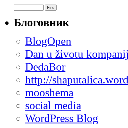
Блоговник
BlogOpen
Dan u životu kompani
DedaBor
http://shaputalica.wor
mooshema
social media
WordPress Blog