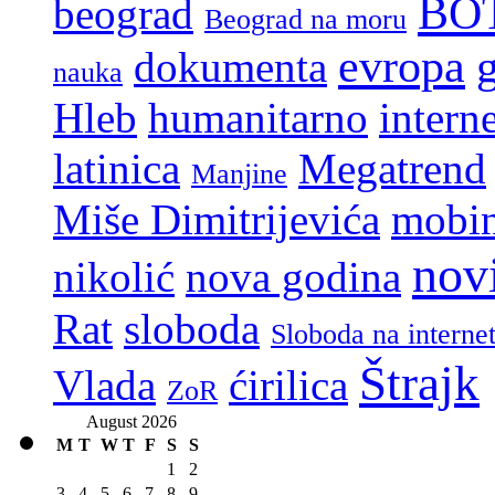
BO
beograd
Beograd na moru
evropa
dokumenta
nauka
Hleb
humanitarno
interne
latinica
Megatrend
Manjine
Miše Dimitrijevića
mobi
nov
nikolić
nova godina
Rat
sloboda
Sloboda na interne
Štrajk
Vlada
ćirilica
ZoR
August 2026
M
T
W
T
F
S
S
1
2
3
4
5
6
7
8
9