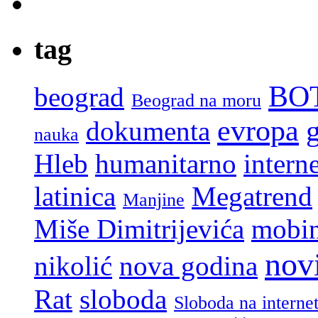
tag
BO
beograd
Beograd na moru
evropa
dokumenta
nauka
Hleb
humanitarno
interne
latinica
Megatrend
Manjine
Miše Dimitrijevića
mobi
nov
nikolić
nova godina
Rat
sloboda
Sloboda na interne