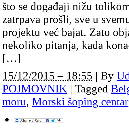
što se događaji nižu toliko
zatrpava prošli, sve u svem
projektu već bajat. Zato obj
nekoliko pitanja, kada kona
[…]
15/12/2015 – 18:55
|
By
Ud
POJMOVNIK
|
Tagged
Bel
moru
,
Morski šoping centar