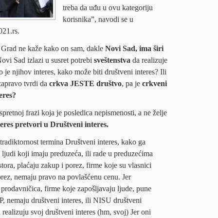
treba da uđu u ovu kategoriju
korisnika”, navodi se u
021.rs.
a Grad ne kaže kako on sam, dakle
Novi Sad, ima širi
ovi Sad izlazi u susret potrebi
sveštenstva
da realizuje
o je njihov interes, kako može biti društveni interes? Ili
e zapravo tvrdi da
crkva JESTE društvo
, pa je
crkveni
eres?
spretnoj frazi koja je posledica nepismenosti, a ne želje
eres pretvori u Društveni interes.
radiktornost termina Društveni interes, kako ga
ljudi koji imaju preduzeća, ili rade u preduzećima
ora, plaćaju zakup i porez, firme koje su vlasnici
orez, nemaju pravo na povlašćenu cenu. Jer
 prodavničica, firme koje zapošljavaju ljude, pune
P, nemaju društveni interes, ili NISU društveni
realizuju svoj društveni interes (hm, svoj) Jer oni