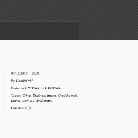
05/01/2016 – 13:31
By
UdbiEtOrbi
Posted in
DNEVNIK
,
POJMOVNIK
Tagged
Crkva
,
Društveni interes
,
Gradsko veće
,
Interes
,
novi sad
,
Sveštenstvo
Comments (0)