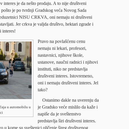
 interes je da nešto prodaju. A to nije društveni
. A pošto je po tvrdnji Gradskog veća Novog Sada
reduzetnici NISU CRKVA, oni nemaju ni društveni
avljati. Jer crkva je valjda društvo, hektari zgrade i
 interes!
Pravo na povlašćenu cenu
nemaju ni lekari, profesori,
nastavnici, njihove škole,
ustanove, naučni radnici i njihovi
instituti, niko ne predstavlja
društveni interes. Istovremeno,
oni i nemaju društveni interes. Jel
tako?
Ostanimo dakle na uverenju da
je Gradsko veće mislilo da kaže i
čaja u automobilu u
ci
napiše da je sveštenstvo
predstavlja širi društveni interes.
vo u kome su sveštenici oličenje šireg društvenog