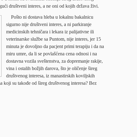
ogući društveni interes, a ne oni od kojih država živi.
Pošto ni dostava hleba u lokalnu bakalnicu
sigurno nije društveni interes, a ni parkiranje
medicinskih tehničara i lekara iz palijativne ili
veterinarske službe sa Puntom, nije interes, jer 15
minuta je dovoljno da pacjent primi terapiju i da na
miru umre, da li se povlašćena cena odnosi i na
dostavna vozila sveštenstva, za dopremanje rakije,
vina i ostalih božjih darova, što je oličenje šireg
društvenog interesa, iz manastirskih koviljskih
a koji su takođe od šireg društvenog interesa? Bez