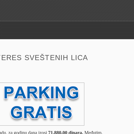
I
TERES SVEŠTENIH LICA
du, za godinu dana izosi
71.880,00 dinara.
Međutim,