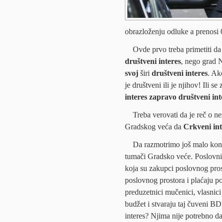
obrazloženju odluke a prenosi 
Ovde prvo treba primetiti d
društveni interes
, nego grad N
svoj
širi
društveni interes
. Ak
je društveni ili je njihov! Ili s
interes zapravo društveni int
Treba verovati da je reč o ne
Gradskog veća da
Crkveni int
Da razmotrimo još malo kont
tumači Gradsko veće. Poslovni 
koja su zakupci poslovnog prost
poslovnog prostora i plaćaju p
preduzetnici mučenici, vlasnici
budžet i stvaraju taj čuveni BD
interes? Njima nije potrebno da 