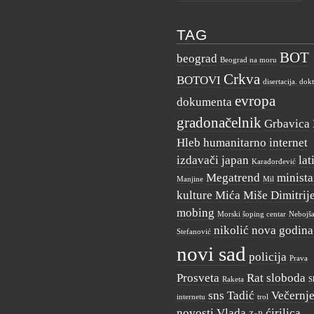
TAG
BOT
beograd
Beograd na moru
Crkva
BOTOVI
disertacija. dok
evropa
dokumenta
gradonačelnik
Grbavica
Hleb
humanitarno
internet
izdavači
japan
lat
Karađorđević
Megatrend
minista
Manjine
Mil
kulture
Mića
Miše Dimitrij
mobing
Morski šoping centar
Nebojš
nikolić
nova godina
Stefanović
novi sad
policija
Prava
Prosveta
Rat
sloboda
Raketa
S
sns
Tadić
Večernj
internetu
trol
novosti
Vlada
ćirilica