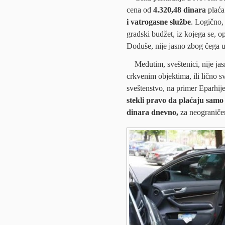
cena od
4.320,48 dinara
plaća
i vatrogasne službe
. Logično,
gradski budžet, iz kojega se, o
Doduše, nije jasno zbog čega u
Međutim, sveštenici, nije ja
crkvenim objektima, ili lično sv
sveštenstvo, na primer Eparhije
stekli pravo da plaćaju samo 
dinara dnevno,
za neograniče