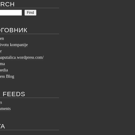
ARCH
ОГОВНИК
en
ivotu kompanije
r
shaputalica.wordpress.com/
ema
media
ess Blog
 FEEDS
ts
mments
TA