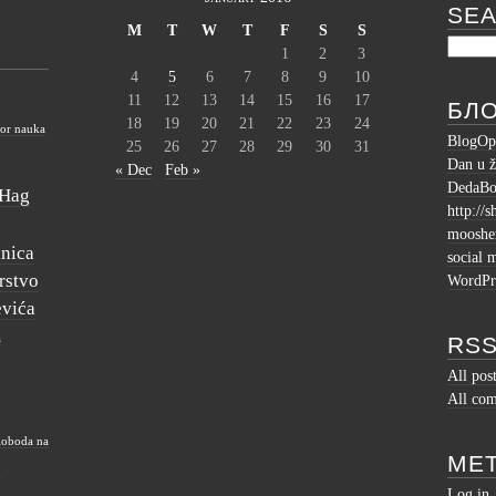
SE
M
T
W
T
F
S
S
1
2
3
4
5
6
7
8
9
10
11
12
13
14
15
16
17
БЛ
18
19
20
21
22
23
24
tor nauka
BlogOp
25
26
27
28
29
30
31
Dan u ž
« Dec
Feb »
DedaBo
Hag
http://
moosh
inica
social 
rstvo
WordPr
evića
RSS
a
All pos
All co
loboda na
ME
e
Log in