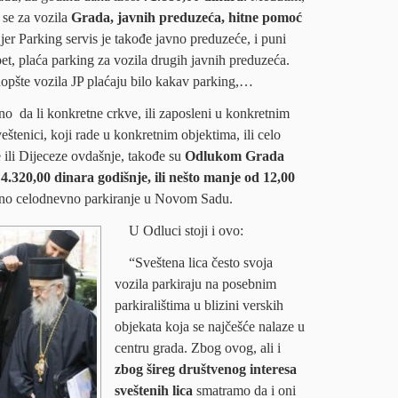
 se za vozila
Grada, javnih preduzeća, hitne pomoć
 jer Parking servis je takođe javno preduzeće, i puni
pet, plaća parking za vozila drugih javnih preduzeća.
opšte vozila JP plaćaju bilo kakav parking,…
sno da li konkretne crkve, ili zaposleni u konkretnim
eštenici, koji rade u konkretnim objektima, ili celo
 ili Dijeceze ovdašnje, takođe su
Odlukom Grada
4.320,00 dinara godišnje, ili nešto manje od 12,00
no celodnevno parkiranje u Novom Sadu.
U Odluci stoji i ovo:
“Sveštena lica često svoja
vozila parkiraju na posebnim
parkiralištima u blizini verskih
objekata koja se najčešće nalaze u
centru grada. Zbog ovog, ali i
zbog šireg društvenog interesa
sveštenih lica
smatramo da i oni