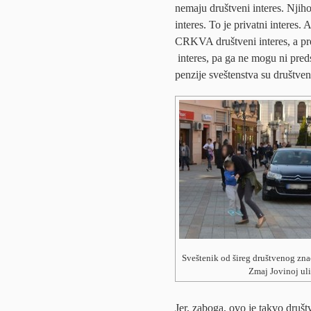
nemaju društveni interes. Njihov
interes. To je privatni interes
CRKVA društveni interes, a p
interes, pa ga ne mogu ni predst
penzije sveštenstva su društveni
Sveštenik od šireg društvenog zna
Zmaj Jovinoj uli
Jer, zaboga, ovo je takvo društ