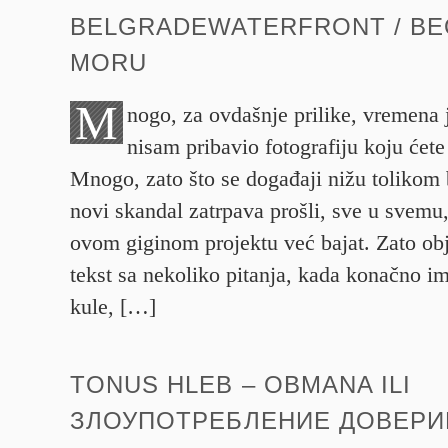
BELGRADEWATERFRONT / B
MORU
M
nogo, za ovdašnje prilike, vremena 
nisam pribavio fotografiju koju ćete
Mnogo, zato što se događaji nižu tolikom 
novi skandal zatrpava prošli, sve u svemu,
ovom giginom projektu već bajat. Zato ob
tekst sa nekoliko pitanja, kada konačno im
kule, […]
TONUS HLEB – OBMANA ILI
ЗЛОУПОТРЕБЛЕНИЕ ДОВЕРИ