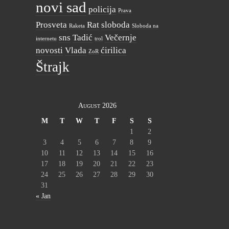
novi sad
policija
Prava
Prosveta
Rat
sloboda
Raketa
Sloboda na
sns
Tadić
Večernje
internetu
trol
novosti
Vlada
ćirilica
ZoR
Štrajk
August 2026
M
T
W
T
F
S
S
1
2
3
4
5
6
7
8
9
10
11
12
13
14
15
16
17
18
19
20
21
22
23
24
25
26
27
28
29
30
31
« Jan