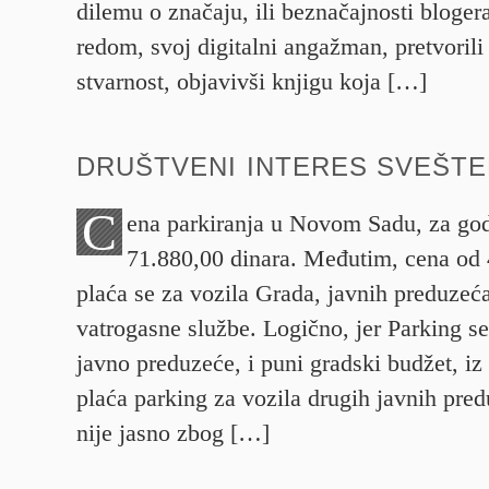
dilemu o značaju, ili beznačajnosti bloger
redom, svoj digitalni angažman, pretvorili
stvarnost, objavivši knjigu koja […]
DRUŠTVENI INTERES SVEŠTE
C
ena parkiranja u Novom Sadu, za god
71.880,00 dinara. Međutim, cena od 
plaća se za vozila Grada, javnih preduzeć
vatrogasne službe. Logično, jer Parking se
javno preduzeće, i puni gradski budžet, iz 
plaća parking za vozila drugih javnih pre
nije jasno zbog […]