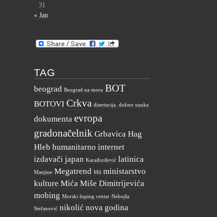
31
« Jan
TAG
BOT
beograd
Beograd na moru
Crkva
BOTOVI
disertacija. doktor nauka
evropa
dokumenta
gradonačelnik
Grbavica
Hag
Hleb
humanitarno
internet
izdavači
japan
latinica
Karađorđević
Megatrend
ministarstvo
Manjine
Mil
kulture
Mića
Miše Dimitrijevića
mobing
Morski šoping centar
Nebojša
nikolić
nova godina
Stefanović