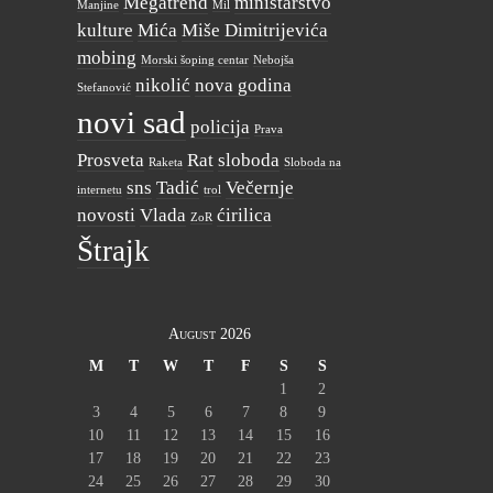
Megatrend
ministarstvo
Manjine
Mil
kulture
Mića
Miše Dimitrijevića
mobing
Morski šoping centar
Nebojša
nikolić
nova godina
Stefanović
novi sad
policija
Prava
Prosveta
Rat
sloboda
Raketa
Sloboda na
sns
Tadić
Večernje
internetu
trol
novosti
Vlada
ćirilica
ZoR
Štrajk
August 2026
M
T
W
T
F
S
S
1
2
3
4
5
6
7
8
9
10
11
12
13
14
15
16
17
18
19
20
21
22
23
24
25
26
27
28
29
30