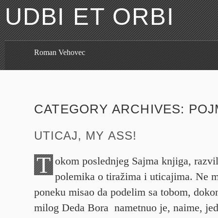
UDBI ET ORBI
Roman Vehovec
CATEGORY ARCHIVES:
POJ
UTICAJ, MY ASS!
T
okom poslednjeg Sajma knjiga, razvi
polemika o tiražima i uticajima. Ne 
poneku misao da podelim sa tobom, dokoni
milog Deda Bora nametnuo je, naime, jed