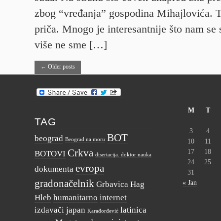
zbog “vređanja” gospodina Mihajlovića. T
priča. Mnogo je interesantnije što nam se 
više ne sme […]
←
Older posts
M
T
TAG
3
4
BOT
beograd
Beograd na moru
10
11
Crkva
17
18
BOTOVI
disertacija. doktor nauka
24
25
evropa
dokumenta
31
gradonačelnik
« Jan
Grbavica
Hag
Hleb
humanitarno
internet
izdavači
japan
latinica
Karađorđević