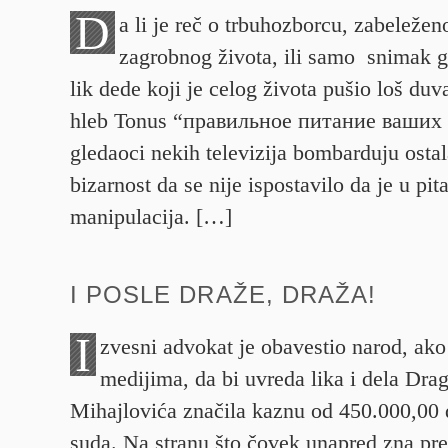
D
a li je reč o trbuhozborcu, zabeležen
zagrobnog života, ili samo snimak 
lik dede koji je celog života pušio loš duv
hleb Tonus “правильное питание ваших 
gledaoci nekih televizija bombarduju osta
bizarnost da se nije ispostavilo da je u pi
manipulacija. […]
I POSLE DRAŽE, DRAŽA!
I
zvesni advokat je obavestio narod, ako
medijima, da bi uvreda lika i dela Dra
Mihajlovića značila kaznu od 450.000,00 
suda. Na stranu što čovek unapred zna pr