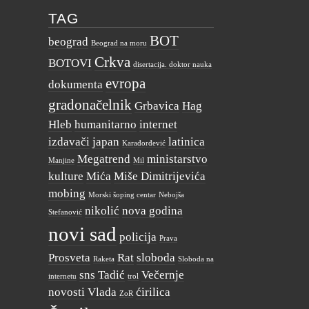
TAG
BOT
beograd
Beograd na moru
Crkva
BOTOVI
disertacija. doktor nauka
evropa
dokumenta
gradonačelnik
Grbavica
Hag
Hleb
humanitarno
internet
izdavači
japan
latinica
Karađorđević
Megatrend
ministarstvo
Manjine
Mil
kulture
Mića
Miše Dimitrijevića
mobing
Morski šoping centar
Nebojša
nikolić
nova godina
Stefanović
novi sad
policija
Prava
Prosveta
Rat
sloboda
Raketa
Sloboda na
sns
Tadić
Večernje
internetu
trol
novosti
Vlada
ćirilica
ZoR