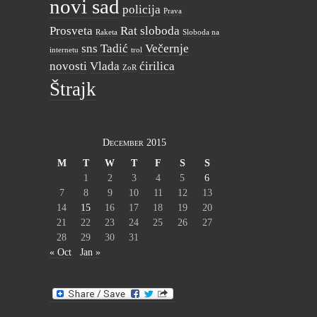
novi sad
policija
Prava
Prosveta
Rat
sloboda
Raketa
Sloboda na
sns
Tadić
Večernje
internetu
trol
novosti
Vlada
ćirilica
ZoR
Štrajk
December 2015
M
T
W
T
F
S
S
1
2
3
4
5
6
7
8
9
10
11
12
13
14
15
16
17
18
19
20
21
22
23
24
25
26
27
28
29
30
31
« Oct
Jan »