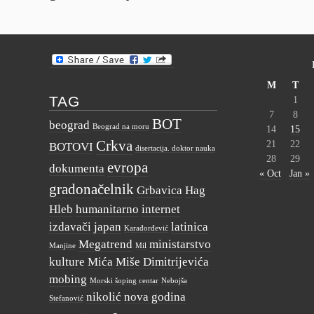
M
T
TAG
1
7
8
BOT
beograd
Beograd na moru
14
15
Crkva
21
22
BOTOVI
disertacija. doktor nauka
28
29
evropa
dokumenta
« Oct
Jan »
gradonačelnik
Grbavica
Hag
Hleb
humanitarno
internet
izdavači
japan
latinica
Karađorđević
Megatrend
ministarstvo
Manjine
Mil
kulture
Mića
Miše Dimitrijevića
mobing
Morski šoping centar
Nebojša
nikolić
nova godina
Stefanović