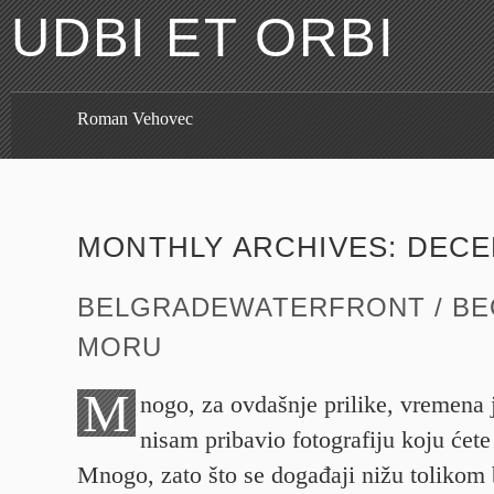
UDBI ET ORBI
Roman Vehovec
MONTHLY ARCHIVES:
DECE
BELGRADEWATERFRONT / B
MORU
M
nogo, za ovdašnje prilike, vremena 
nisam pribavio fotografiju koju ćete
Mnogo, zato što se događaji nižu tolikom 