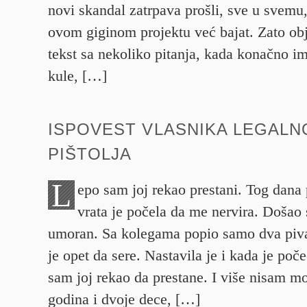
novi skandal zatrpava prošli, sve u svemu,
ovom giginom projektu već bajat. Zato ob
tekst sa nekoliko pitanja, kada konačno im
kule, […]
ISPOVEST VLASNIKA LEGAL
PIŠTOLJA
L
epo sam joj rekao prestani. Tog dana p
vrata je počela da me nervira. Došao
umoran. Sa kolegama popio samo dva piva
je opet da sere. Nastavila je i kada je po
sam joj rekao da prestane. I više nisam mo
godina i dvoje dece, […]