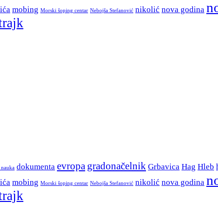
n
ića
mobing
nikolić
nova godina
Morski šoping centar
Nebojša Stefanović
trajk
evropa
gradonačelnik
dokumenta
Grbavica
Hag
Hleb
r nauka
n
ića
mobing
nikolić
nova godina
Morski šoping centar
Nebojša Stefanović
trajk