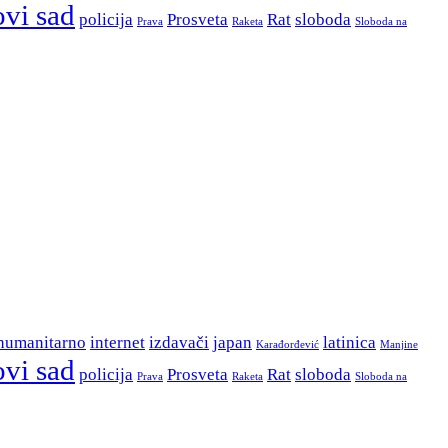
ovi sad
policija
Prosveta
Rat
sloboda
Prava
Raketa
Sloboda na
humanitarno
internet
izdavači
japan
latinica
Karađorđević
Manjine
ovi sad
policija
Prosveta
Rat
sloboda
Prava
Raketa
Sloboda na