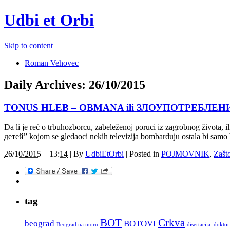
Udbi et Orbi
Skip to content
Roman Vehovec
Daily Archives:
26/10/2015
TONUS HLEB – OBMANA ili ЗЛОУПОТРЕБЛЕ
Da li je reč o trbuhozborcu, zabeleženoj poruci iz zagrobnog života
детей” kojom se gledaoci nekih televizija bombarduju ostala bi samo b
26/10/2015 – 13:14
|
By
UdbiEtOrbi
|
Posted in
POJMOVNIK
,
Zašt
tag
BOT
Crkva
beograd
BOTOVI
Beograd na moru
disertacija. dokto