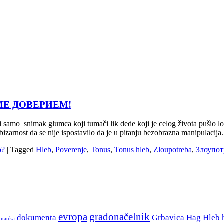
НИЕ ДОВЕРИЕМ!
, ili samo snimak glumca koji tumači lik dede koji je celog života pu
izarnost da se nije ispostavilo da je u pitanju bezobrazna manipulacija
o?
|
Tagged
Hleb
,
Poverenje
,
Tonus
,
Tonus hleb
,
Zloupotreba
,
Злоупот
evropa
gradonačelnik
dokumenta
Grbavica
Hag
Hleb
r nauka