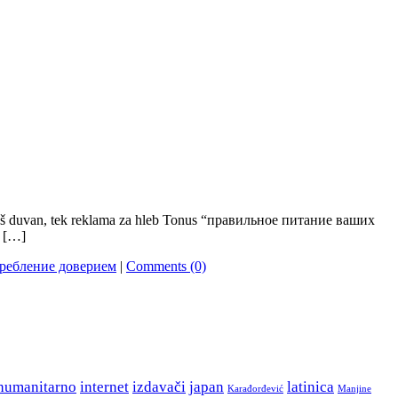
šio loš duvan, tek reklama za hleb Tonus “правильное питание ваших
. […]
ребление доверием
|
Comments (0)
humanitarno
internet
izdavači
japan
latinica
Karađorđević
Manjine