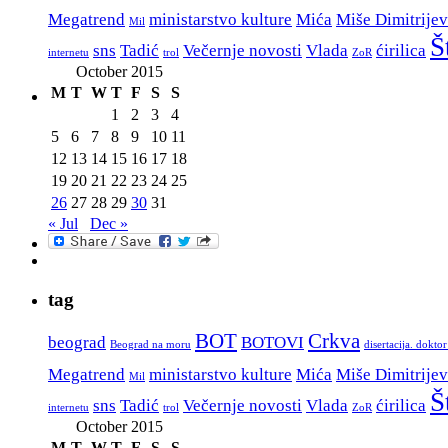
Megatrend
ministarstvo kulture
Mića
Miše Dimitrijev
Mil
Š
sns
Tadić
Večernje novosti
Vlada
ćirilica
internetu
trol
ZoR
October 2015
M
T
W
T
F
S
S
1
2
3
4
5
6
7
8
9
10
11
12
13
14
15
16
17
18
19
20
21
22
23
24
25
26
27
28
29
30
31
« Jul
Dec »
tag
BOT
Crkva
beograd
BOTOVI
Beograd na moru
disertacija. dokto
Megatrend
ministarstvo kulture
Mića
Miše Dimitrijev
Mil
Š
sns
Tadić
Večernje novosti
Vlada
ćirilica
internetu
trol
ZoR
October 2015
M
T
W
T
F
S
S