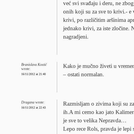
već svi svađaju i deru, ne zbo
onih koji su za sve to krivi.- e v
krivi, po različitim aršinima a
jednako krivi, za iste zločine. 
nagradjeni.
Branislava Kostić
Kako je mučno živeti u vremen
wrote:
– ostati normalan.
16/11/2012 at 21:40
Dragana
wrote:
Razmisljam o zivima koji su zat
16/11/2012 at 22:43
ih.A mi cemo kao jato Kalimer
je sve to velika Nepravda…
Lepo rece Rols, pravda je lepi 