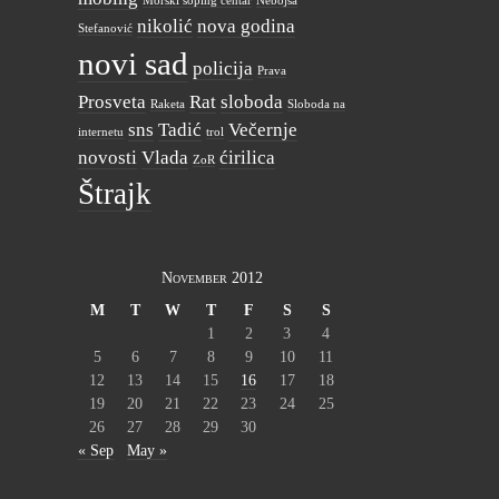
Morski šoping centar
Nebojša
nikolić
nova godina
Stefanović
novi sad
policija
Prava
Prosveta
Rat
sloboda
Raketa
Sloboda na
sns
Tadić
Večernje
internetu
trol
novosti
Vlada
ćirilica
ZoR
Štrajk
November 2012
M
T
W
T
F
S
S
1
2
3
4
5
6
7
8
9
10
11
12
13
14
15
16
17
18
19
20
21
22
23
24
25
26
27
28
29
30
« Sep
May »