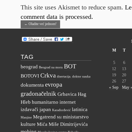
This site uses Akismet to reduce spam.
Le
comment data is processed.
←
Oladite već jednom!
M
T
TAG
5
6
BOT
beograd
Beograd na moru
12
13
Crkva
19
20
BOTOVI
disertacija. doktor nauka
26
27
evropa
dokumenta
« Sep
May 
gradonačelnik
Grbavica
Hag
Hleb
humanitarno
internet
izdavači
japan
latinica
Karađorđević
Megatrend
ministarstvo
Manjine
Mil
kulture
Mića
Miše Dimitrijevića
mobing