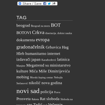
TAG
BOT
beograd
Beograd na moru
Crkva
BOTOVI
disertacija. doktor nauka
evropa
dokumenta
gradonačelnik
Grbavica
Hag
Hleb
humanitarno
internet
izdavači
japan
latinica
Karađorđević
Megatrend
ministarstvo
Manjine
Mil
kulture
Mića
Miše Dimitrijevića
mobing
Morski šoping centar
Nebojša
nikolić
nova godina
Stefanović
novi sad
policija
Prava
Prosveta
Rat
sloboda
Raketa
Sloboda na
sns
Tadić
Večernje