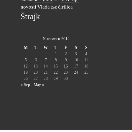
internetu
trol
novosti
Vlada
ćirilica
ZoR
Štrajk
November 2012
M
T
W
T
F
S
S
1
2
3
4
5
6
7
8
9
10
11
12
13
14
15
16
17
18
19
20
21
22
23
24
25
26
27
28
29
30
« Sep
May »