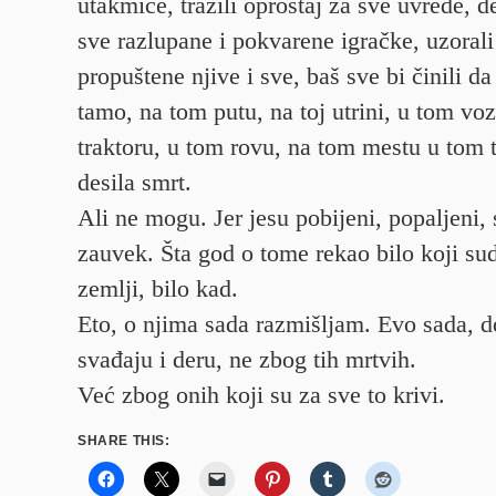
utakmice, tražili oproštaj za sve uvrede, d
sve razlupane i pokvarene igračke, uzorali 
propuštene njive i sve, baš sve bi činili d
tamo, na tom putu, na toj utrini, u tom vo
traktoru, u tom rovu, na tom mestu u tom 
desila smrt.
Ali ne mogu. Jer jesu pobijeni, popaljeni, s
zauvek. Šta god o tome rekao bilo koji sud
zemlji, bilo kad.
Eto, o njima sada razmišljam. Evo sada, d
svađaju i deru, ne zbog tih mrtvih.
Već zbog onih koji su za sve to krivi.
SHARE THIS: