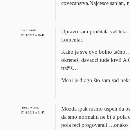
covecanstva.Najcesce sanjan, n
Ceca
wrote:
Upravo sam pročitala vaš tekst 
17/11/2012 at 20:48
komentar.
Kako je sve ovo bolno tačno…
okreneš, davaoci tuđe krvi! A
tražiš…
Meni je drago što sam sad neko
ruzica
wrote:
Mozda ipak nismo uspeli da os
17/11/2012 at 21:47
da smo normalni ne bi u pola o
pola reci progovarali….onako 