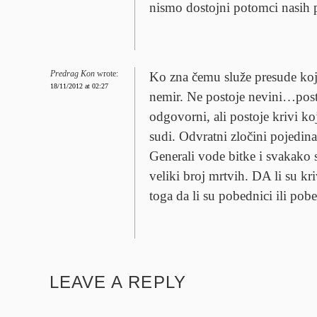
nismo dostojni potomci nasih 
Predrag Kon
wrote:
Ko zna čemu služe presude ko
18/11/2012 at 02:27
nemir. Ne postoje nevini…post
odgovorni, ali postoje krivi ko
sudi. Odvratni zločini pojedin
Generali vode bitke i svakako
veliki broj mrtvih. DA li su kr
toga da li su pobednici ili 
LEAVE A REPLY