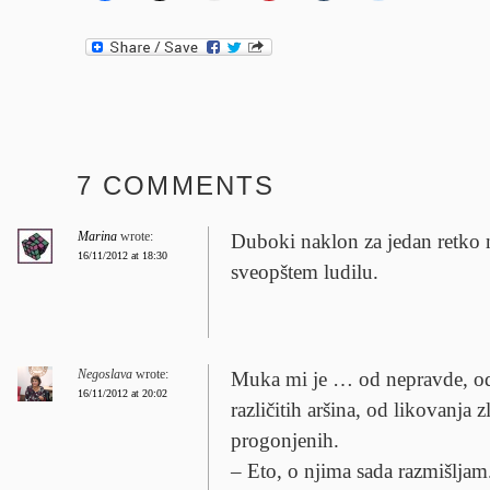
7 COMMENTS
Marina
wrote:
Duboki naklon za jedan retko 
16/11/2012 at 18:30
sveopštem ludilu.
Negoslava
wrote:
Muka mi je … od nepravde, od
16/11/2012 at 20:02
različitih aršina, od likovanja z
progonjenih.
– Eto, o njima sada razmišljam