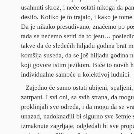
usahnuti skroz, i neće ostati nikoga da pam
desilo. Koliko je to trajalo, i kako je tom
Da je nikako presuđivano, znaćemo po pos
tada se nećemo setiti da to jesu… posledic
takve da će sledećih hiljadu godina brat mr
komšija suseda, da se još hiljadu godina 
koji govore istim jezikom. Biće to novih h
individualne samoće u kolektivoj ludnici.
Zajedno će samo ostati ubijeni, spaljeni, 
zatrpani. I svi oni, sa svih strana, da mogu
proklinjali sve odreda, i da mogu da se vr
unazad, nadoknadili bi sigurno sve šetnje
izmaknute zagrljaje, odgledali bi sve prop