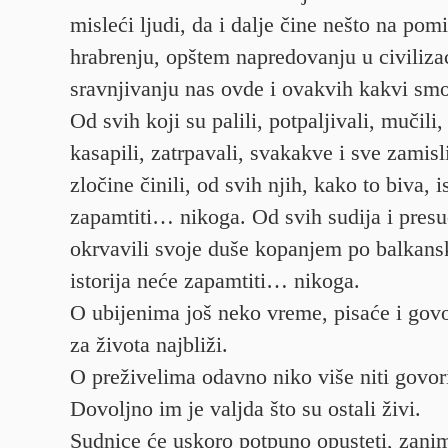
misleći ljudi, da i dalje čine nešto na pomi
hrabrenju, opštem napredovanju u civiliz
sravnjivanju nas ovde i ovakvih kakvi smo
Od svih koji su palili, potpaljivali, mučili, u
kasapili, zatrpavali, svakakve i sve zamisl
zločine činili, od svih njih, kako to biva, i
zapamtiti… nikoga. Od svih sudija i presud
okrvavili svoje duše kopanjem po balkan
istorija neće zapamtiti… nikoga.
O ubijenima još neko vreme, pisaće i govo
za života najbliži.
O preživelima odavno niko više niti govori 
Dovoljno im je valjda što su ostali živi.
Sudnice će uskoro potpuno opusteti, zanim