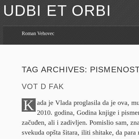
UDBI ET ORBI
Roman Vehovec
TAG ARCHIVES:
PISMENOS
VOT D FAK
K
ada je Vlada proglasila da je ova, mu
2010. godina, Godina knjige i pismen
začuđen, ali i zadivljen. Pomislio sam, zn
svekuda opšta šitara, iliti shitake, da para