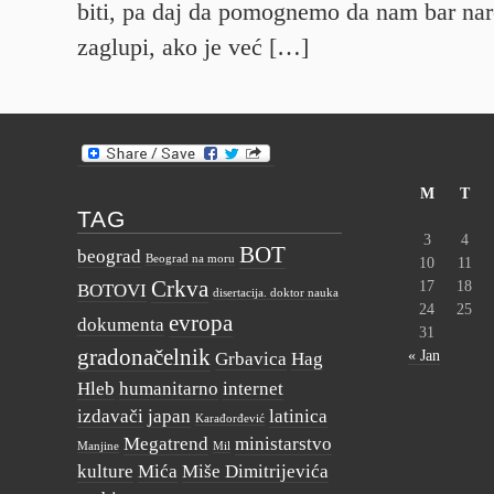
biti, pa daj da pomognemo da nam bar nar
zaglupi, ako je već […]
M
T
TAG
3
4
BOT
beograd
Beograd na moru
10
11
Crkva
17
18
BOTOVI
disertacija. doktor nauka
24
25
evropa
dokumenta
31
gradonačelnik
« Jan
Grbavica
Hag
Hleb
humanitarno
internet
izdavači
japan
latinica
Karađorđević
Megatrend
ministarstvo
Manjine
Mil
kulture
Mića
Miše Dimitrijevića