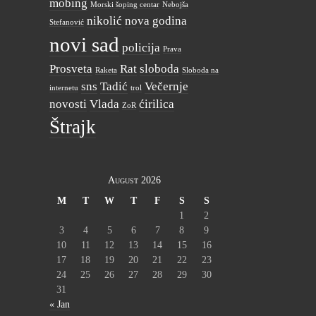
mobing
Morski šoping centar
Nebojša
nikolić
nova godina
Stefanović
novi sad
policija
Prava
Prosveta
Rat
sloboda
Raketa
Sloboda na
sns
Tadić
Večernje
internetu
trol
novosti
Vlada
ćirilica
ZoR
Štrajk
August 2026
M
T
W
T
F
S
S
1
2
3
4
5
6
7
8
9
10
11
12
13
14
15
16
17
18
19
20
21
22
23
24
25
26
27
28
29
30
31
« Jan