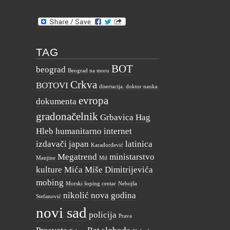
TAG
BOT
beograd
Beograd na moru
Crkva
BOTOVI
disertacija. doktor nauka
evropa
dokumenta
gradonačelnik
Grbavica
Hag
Hleb
humanitarno
internet
izdavači
japan
latinica
Karađorđević
Megatrend
ministarstvo
Manjine
Mil
kulture
Mića
Miše Dimitrijevića
mobing
Morski šoping centar
Nebojša
nikolić
nova godina
Stefanović
novi sad
policija
Prava