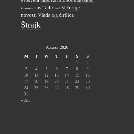
Prosveta
Rat
sloboda
Raketa
Sloboda na
sns
Tadić
Večernje
internetu
trol
novosti
Vlada
ćirilica
ZoR
Štrajk
August 2026
M
T
W
T
F
S
S
1
2
3
4
5
6
7
8
9
10
11
12
13
14
15
16
17
18
19
20
21
22
23
24
25
26
27
28
29
30
31
« Jan