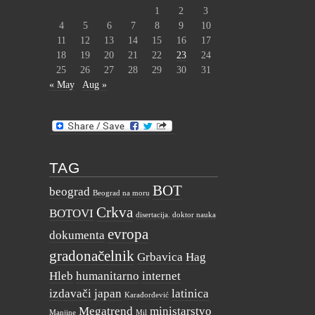
1
2
3
4
5
6
7
8
9
10
11
12
13
14
15
16
17
18
19
20
21
22
23
24
25
26
27
28
29
30
31
« May
Aug »
TAG
BOT
beograd
Beograd na moru
Crkva
BOTOVI
disertacija. doktor nauka
evropa
dokumenta
gradonačelnik
Grbavica
Hag
Hleb
humanitarno
internet
izdavači
japan
latinica
Karađorđević
Megatrend
ministarstvo
Manjine
Mil