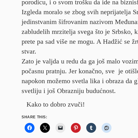
porodicu, i o svom trošku da ide na biznis
Izgleda moralo se zbog svih neprijatelja S
jedinstvanim šifrovanim nazivom Međuna
zabludelih mrzitelja svega što je Srbsko, 
prete pa sad više ne mogu. A Hadžić se žr
stvar.
Zato je valjda u redu da ga još malo vozi
počasnu pratnju. Jer konačno, sve je otišl
napokon možemo svetla lika i obraza da g
svetliju i još Obrazniju budućnost.
Kako to dobro zvuči!
SHARE THIS: