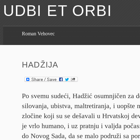
UDBI ET ORBI
Roman Vehovec
HADŽIJA
Po svemu sudeći, Hadžić osumnjičen za de
silovanja, ubistva, maltretiranja, i uopšte n
zločine koji su se dešavali u Hrvatskoj dev
je vrlo humano, i uz pratnju i valjda poča
do Novog Sada, da se malo podruži sa por