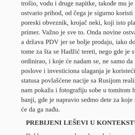
trošio, vodu i druge napitke, takođe mu je
ostvario prihod, od čega je sigurno koristi
poreski obveznik, krojač neki, koji isto pl
primer. Važno je sve to. Onda novine ostv
a država PDV jer se bolje prodaju, iako d
tome za šta se Hadžić tereti, nego gde je 
ordinirao, i koje će nadam se, ne samo da
poslove i investiciona ulaganja je koristeć
statusa povlašćene nacije sa Rusijom real
nam pokažu i fotografiju sobe u tomitom ho
banji, gde je napravio sedmo dete za koje 
će da ga nađu.
PREBIJENI LEŠEVI U KONTEKS