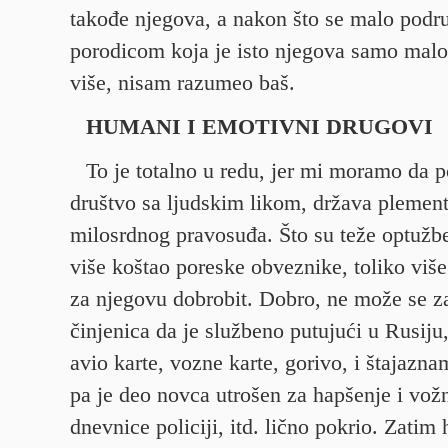
takođe njegova, a nakon što se malo podru
porodicom koja je isto njegova samo malo
više, nisam razumeo baš.
HUMANI I EMOTIVNI DRUGOVI
To je totalno u redu, jer mi moramo da
društvo sa ljudskim likom, država plement
milosrdnog pravosuđa. Što su teže optužbe,
više koštao poreske obveznike, toliko više
za njegovu dobrobit. Dobro, ne može se za
činjenica da je službeno putujući u Rusiju
avio karte, vozne karte, gorivo, i štajazn
pa je deo novca utrošen za hapšenje i vož
dnevnice policiji, itd. lično pokrio. Zatim 