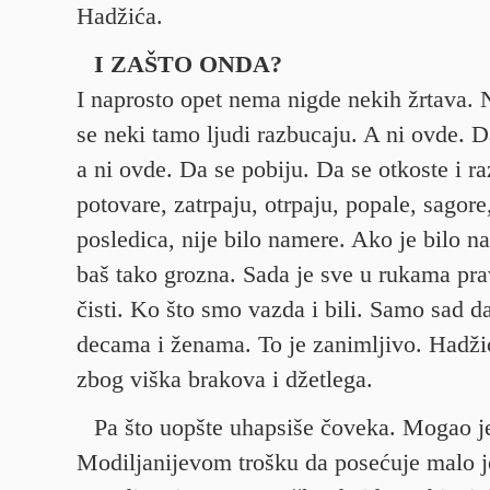
Hadžića.
I ZAŠTO ONDA?
I naprosto opet nema nigde nekih žrtava. N
se neki tamo ljudi razbucaju. A ni ovde. D
a ni ovde. Da se pobiju. Da se otkoste i r
potovare, zatrpaju, otrpaju, popale, sagore,
posledica, nije bilo namere. Ako je bilo na
baš tako grozna. Sada je sve u rukama p
čisti. Ko što smo vazda i bili. Samo sad d
decama i ženama. To je zanimljivo. Hadži
zbog viška brakova i džetlega.
Pa što uopšte uhapsiše čoveka. Mogao je
Modiljanijevom trošku da posećuje malo 