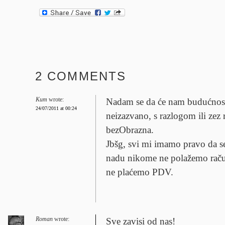
2 COMMENTS
Kum
wrote:
Nadam se da će nam budućnost,
24/07/2011 at 00:24
neizazvano, s razlogom ili zez r
bezObrazna.
Jbšg, svi mi imamo pravo da s
nadu nikome ne polažemo račun
ne plaćemo PDV.
Roman
wrote:
Sve zavisi od nas!