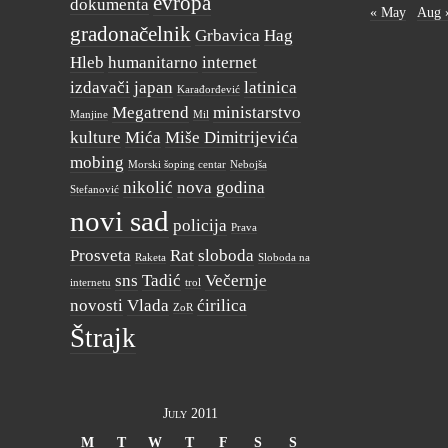
evropa
dokumenta
« May
Aug 
gradonačelnik
Grbavica
Hag
Hleb
humanitarno
internet
izdavači
japan
latinica
Karađorđević
Megatrend
ministarstvo
Manjine
Mil
kulture
Mića
Miše Dimitrijevića
mobing
Morski šoping centar
Nebojša
nikolić
nova godina
Stefanović
novi sad
policija
Prava
Prosveta
Rat
sloboda
Raketa
Sloboda na
sns
Tadić
Večernje
internetu
trol
novosti
Vlada
ćirilica
ZoR
Štrajk
July 2011
M
T
W
T
F
S
S