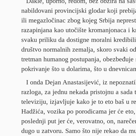
Dakle, uporno, redom, bez obzira na sas
nabildovani provincijski glodar koji prebij
ili megazločinac zbog kojeg Srbija nepres
razapinjana kao utočište kromanjonaca i k
svaku priliku da dostigne moralni kredibilit
društvo normalnih zemalja, skoro svaki od
tretman humanog postupanja, obezbeđuje 
pokrivanje što u dolarima, što u dnevnicam
I onda Dejan Anastasijević, iz nepoznati
razloga, za jednu nekada pristojnu a sada 
televiziju, izjavljuje kako je to eto baš u 
Hadžića, vozika po porodicama jer će eto, 
poslednji put jer će, verovatno, on, nareče
dugo u zatvoru. Samo što nije rekao da mu