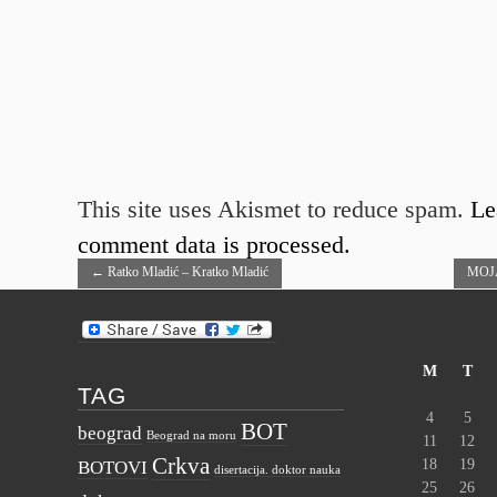
This site uses Akismet to reduce spam.
Le
comment data is processed.
←
Ratko Mladić – Kratko Mladić
MOJ
M
T
TAG
4
5
BOT
beograd
Beograd na moru
11
12
Crkva
18
19
BOTOVI
disertacija. doktor nauka
25
26