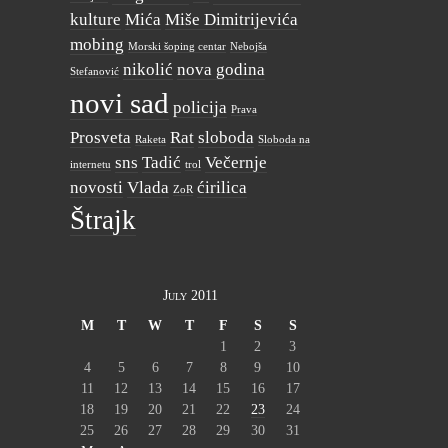
kulture
Mića
Miše Dimitrijevića
mobing
Morski šoping centar
Nebojša
nikolić
nova godina
Stefanović
novi sad
policija
Prava
Prosveta
Rat
sloboda
Raketa
Sloboda na
sns
Tadić
Večernje
internetu
trol
novosti
Vlada
ćirilica
ZoR
Štrajk
July 2011
M
T
W
T
F
S
S
1
2
3
4
5
6
7
8
9
10
11
12
13
14
15
16
17
18
19
20
21
22
23
24
25
26
27
28
29
30
31